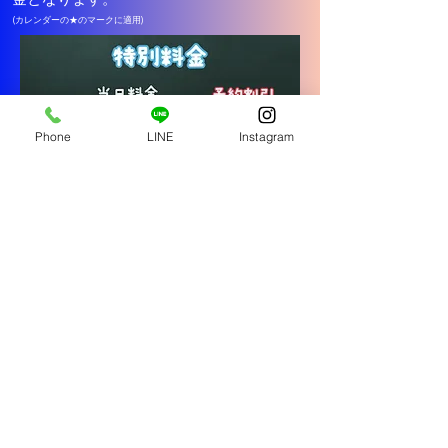
​(カレンダーの★のマークに
​適用
)
Phone
LINE
Instagram
福岡空港ダイレクトパー
ク
TEL: 090‐1166‐6601
directpark@outlook.jp