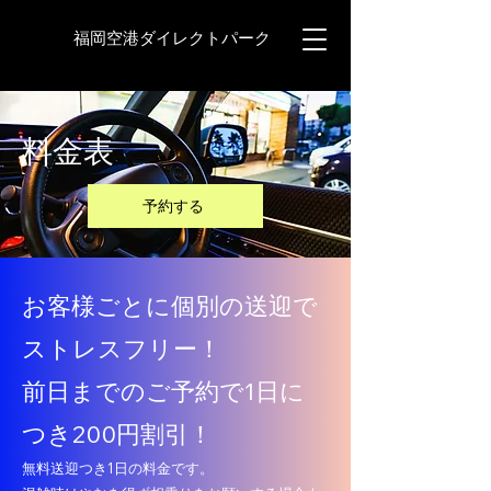
福岡空港ダイレクトパーク
​料金表
予約する
お客様ごとに個別の送迎で
ストレスフリー！
前日までのご予約で1日に
つき200円割引！
​無料送迎つき1日の料金です。