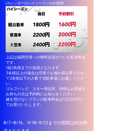
​(カレンダーのハイシーズンのみ適用
)
上記は福岡空港への無料送迎がついた駐車料金
です。
1組2名様までの送迎となります。
​3名様以上の場合は空港でお連れ様を降ろされ
て2名様以下の人数で当駐車場にお越しくださ
い。
ゴルフバッグ、スキー用品等、​特殊なお荷物を
お持ちの方は予約時にお知らせください。
鍵を預けないプランの駐車料金は1日2000円～
でお受けいたします。
8/7~8/16、9/18~9/23までの期間は特別料
金となります。