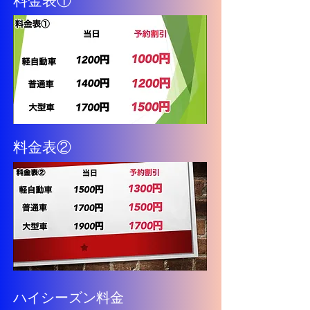
​料金表①
​料金表②
ハイシーズン料金