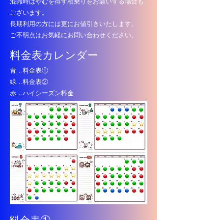
混雑時はやむを得ず相乗りをお願いする場合も
ございます。
​長期利用の方には更にお値引きいたします。
ご不明点はお気軽にお問い合わせください。
料金表カレンダー
​青…料金表①
​緑…料金表②
赤…ハイシーズン料金